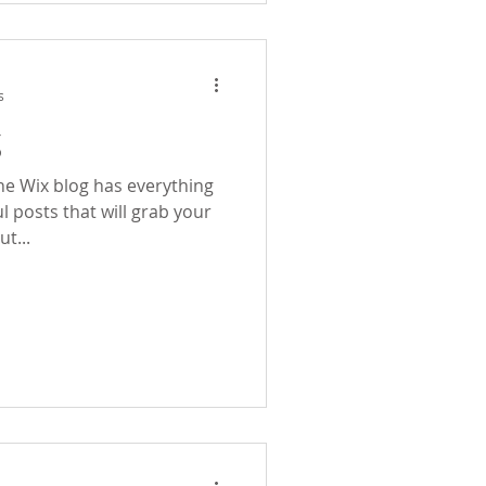
s
g
he Wix blog has everything
l posts that will grab your
t...