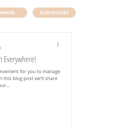
ARRIER
ELÉRHETŐSÉG
s
m Everywhere!
onvenient for you to manage
 this blog post we’ll share
ur...