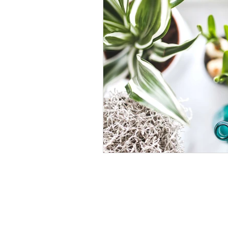
ELÉRHETŐSÉG
Ha kérdésed van, hívd az 