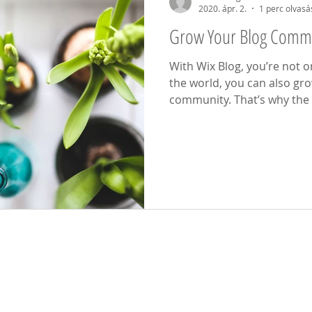
2020. ápr. 2.
1 perc olvasá
Grow Your Blog Comm
With Wix Blog, you’re not o
the world, you can also gro
community. That’s why the 
ingatlan mellett szereplő telefonszámot, vag