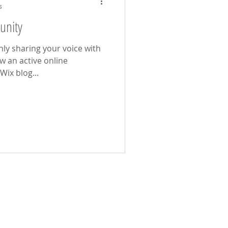
s
unity
nly sharing your voice with
w an active online
Wix blog...
y használd üzenetküldőnket!