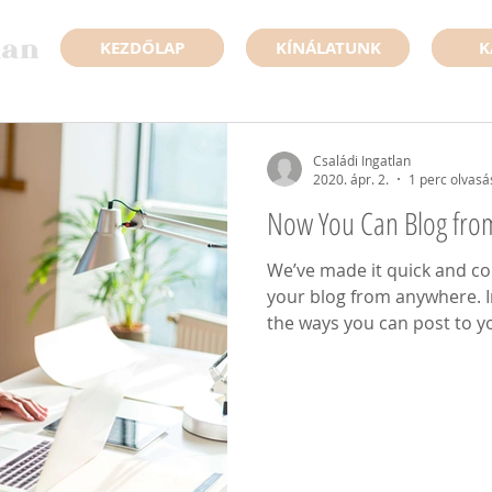
KEZDŐLAP
KÍNÁLATUNK
K
Családi Ingatlan
2020. ápr. 2.
1 perc olvasá
Now You Can Blog fro
We’ve made it quick and c
your blog from anywhere. In
the ways you can post to yo