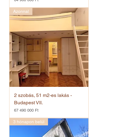
Azonnal
2 szobás, 51 m2-es lakás -
Budapest VII.
Ár
67 490 000 Ft
3 hónapon belül