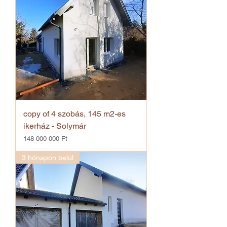
copy of 4 szobás, 145 m2-es
ikerház - Solymár
Ár
148 000 000 Ft
3 hónapon belül