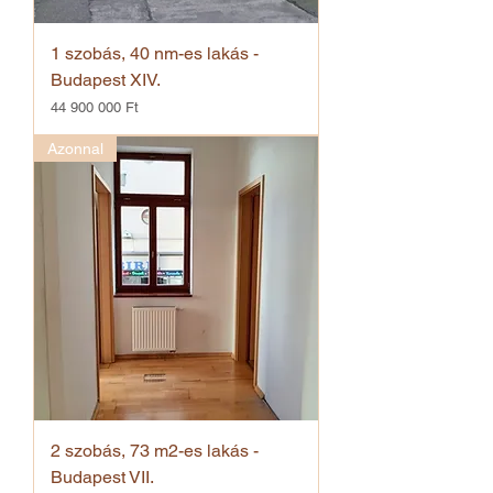
1 szobás, 40 nm-es lakás -
Budapest XIV.
Ár
44 900 000 Ft
Azonnal
2 szobás, 73 m2-es lakás -
Budapest VII.