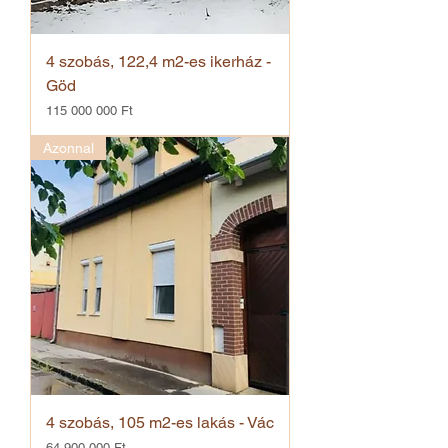
4 szobás, 122,4 m2-es ikerház -
Göd
Ár
115 000 000 Ft
Azonnal
4 szobás, 105 m2-es lakás - Vác
Ár
64 900 000 Ft