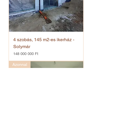
4 szobás, 145 m2-es ikerház -
Solymár
Ár
148 000 000 Ft
Azonnal