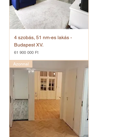
4 szobás, 51 nm-es lakás -
Budapest XV.
Ár
61 900 000 Ft
Azonnal