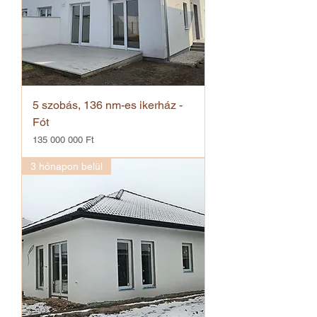
5 szobás, 136 nm-es ikerház -
Fót
Ár
135 000 000 Ft
3 hónapon belül