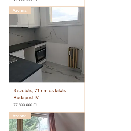
Azonnal
3 szobás, 71 nm-es lakás -
Budapest IV.
Ár
77 800 000 Ft
Azonnal