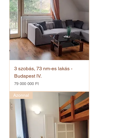
3 szobás, 73 nm-es lakás -
Budapest IV.
Ár
79 000 000 Ft
Azonnal