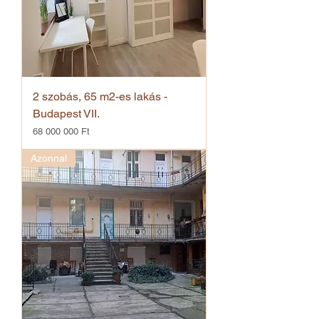
2 szobás, 65 m2-es lakás -
Budapest VII.
Ár
68 000 000 Ft
Azonnal