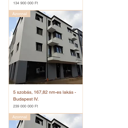
Ár
134 900 000 Ft
Azonnal
5 szobás, 167,82 nm-es lakás -
Budapest IV.
Ár
239 000 000 Ft
Azonnal