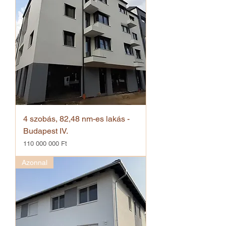
4 szobás, 82,48 nm-es lakás -
Budapest IV.
Ár
110 000 000 Ft
Azonnal