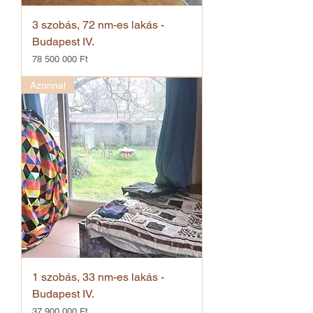
3 szobás, 72 nm-es lakás -
Budapest IV.
Ár
78 500 000 Ft
Azonnal
1 szobás, 33 nm-es lakás -
Budapest IV.
Ár
37 900 000 Ft