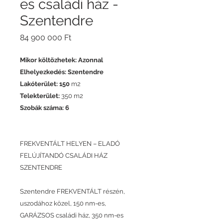
es családi ház -
Szentendre
Ár
84 900 000 Ft
Mikor költözhetek: Azonnal
Elhelyezkedés: Szentendre
Lakóterület: 150
m2
Telekterület:
350 m2
Szobák száma: 6
FREKVENTÁLT HELYEN – ELADÓ
FELÚJÍTANDÓ CSALÁDI HÁZ
SZENTENDRE
Szentendre FREKVENTÁLT részén,
uszodához közel, 150 nm-es,
GARÁZSOS családi ház, 350 nm-es