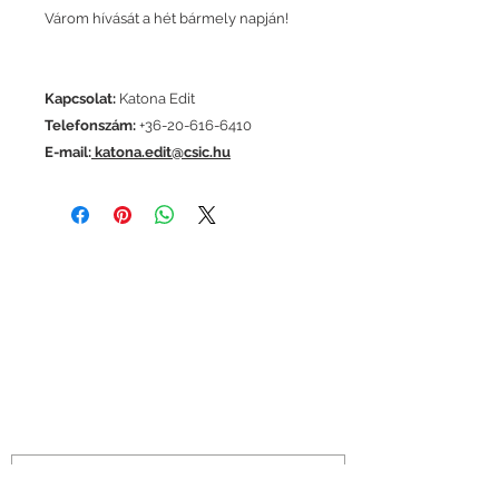
Várom hívását a hét bármely napján!
Kapcsolat:
Katona Edit
Telefonszám:
+36-20-616-6410
E-mail:
katona.edit@csic.hu
ELÉRHETŐSÉG
Ha kérdésed van, hívd az ingatlan
mellett szereplő telefonszámot, vagy
használd üzenetküldőnket!
Központi telefonszámunk:
+36 70 705 0705