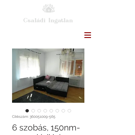
Cikkszám: 360051009-565
6 szobás, 150nm-