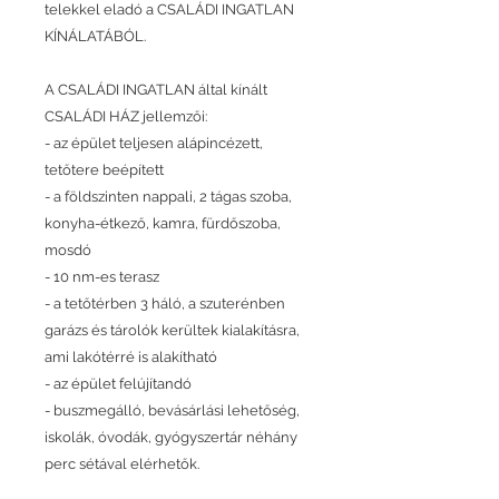
telekkel eladó a CSALÁDI INGATLAN
KÍNÁLATÁBÓL.
A CSALÁDI INGATLAN által kínált
CSALÁDI HÁZ jellemzői:
- az épület teljesen alápincézett,
tetőtere beépített
- a földszinten nappali, 2 tágas szoba,
konyha-étkező, kamra, fürdőszoba,
mosdó
- 10 nm-es terasz
- a tetőtérben 3 háló, a szuterénben
garázs és tárolók kerültek kialakításra,
ami lakótérré is alakítható
- az épület felújítandó
- buszmegálló, bevásárlási lehetőség,
iskolák, óvodák, gyógyszertár néhány
perc sétával elérhetők.