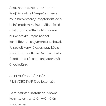
A ház háromszintes, a szuterén
felújításra vár, a középső szinten a
nyílászárók cseréje megtörtént, de a
belső modernizálás aktuális, a felső
szint azonnal költözhető, modern
burkolatokkal, tágas nappali
kandallóval, 2 nagyméretű szobával,
felszerelt konyhával és nagy kádas
fürdővel rendelkezik. Az itt található,
fedett teraszról páratlan panorámát
élvezhetünk.
AZ ELADÓ CSALÁDI HÁZ
PILISVÖRÖSVÁR főbb jellemzői:
- a földszinten közlekedő, 3 szoba,
konyha, kamra, külön WC, külön
fürdőszoba