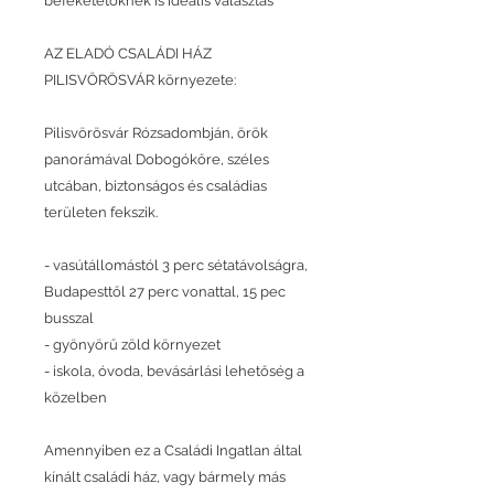
befeketetőknek is ideális választás
AZ ELADÓ CSALÁDI HÁZ
PILISVÖRÖSVÁR környezete:
Pilisvörösvár Rózsadombján, örök
panorámával Dobogókőre, széles
utcában, biztonságos és családias
területen fekszik.
- vasútállomástól 3 perc sétatávolságra,
Budapesttől 27 perc vonattal, 15 pec
busszal
- gyönyörű zöld környezet
- iskola, óvoda, bevásárlási lehetőség a
közelben
Amennyiben ez a Családi Ingatlan által
kínált családi ház, vagy bármely más