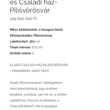
es Családi ház-
Pilisvörösvár
Ár
129 000 000 Ft
Mikor költözhetek: 1 hónapon belül
Elhelyezkedés: Pilisvörösvár
Lakóterület: 363
m2
Telek mérete:
875 nm
Szobák száma:
5
ELADÓ CSALÁDI HÁZ PILISVÖRÖSVÁR
– PANORÁMA, NAGY KERT
Eladó Pilisvörösváron, Dobogókőre
néző panorámával, egy részben
felújított, 5 szobás, 332 m2-es, 3 szintes
családi ház, 875 m2-es telekkel, a
CSALÁDI INGATLAN kínálatából.