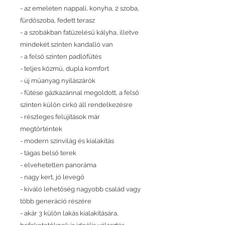
- az emeleten nappali, konyha, 2 szoba,
fürdőszoba, fedett terasz
- a szobákban fatüzelésű kályha, illetve
mindekét szinten kandalló van
- a felső szinten padlófűtés
- teljes közmű, dupla komfort
- új műanyag nyílászárók
- fűtése gázkazánnal megoldott, a felső
szinten külön cirkó áll rendelkezésre
- részleges felújítások már
megtörténtek
- modern színvilág és kialakítás
- tágas belső terek
- elvehetetlen panoráma
- nagy kert, jó levegő
- kiváló lehetőség nagyobb család vagy
több generáció részére
- akár 3 külön lakás kialakítására,