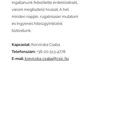
ingatlanunk felkeltette érdeklődését,
várom megtisztelő hívását. A hét
minden napján, rugalmasan mutatom
és ingyenes hitelügyintézést
biztosítunk.
Kapcsolat:
Korvicska Csaba
Telefonszám:
+36-20-513-4778
E-mail:
korvicska.csaba@csic.hu
ELÉRHETŐSÉG
Ha kérdésed van, hívd az ingatlan
mellett szereplő telefonszámot, vagy
használd üzenetküldőnket!
Központi telefonszámunk:
+36 70 705 0705