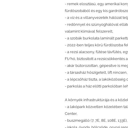
- remek elosztású, egy amerikai kony
fürdőszobából és egy kis gardróbszo
- a víz és a villanyvezeték hálózat te
- redőnnyel és szúnyoghálóval elláto
valamint klímával felszerelt,
- a szobák burkolata laminált parkett
- 2022-ben teljes körű fürdőszoba fel
- a rezsi alacsony, fűtése távfűtés, e
Ft/hó, biztosított a rezsicsökkentés a
- akár bútorozottan, gépesítve is me
- a társasház hőszigetelt, lift nincsen,
- a lépcsőház tiszta, a lakóközösség
- parkolás a ház előtti parkolóban le
A környék infrastruktúrája és a közl
- a lakópark közvetlen közelében tal
Center,
- buszmegálló (7, 7E, 8E, 108E, 133E)
- iskola, óvoda, bölcsőde, orvosi rend