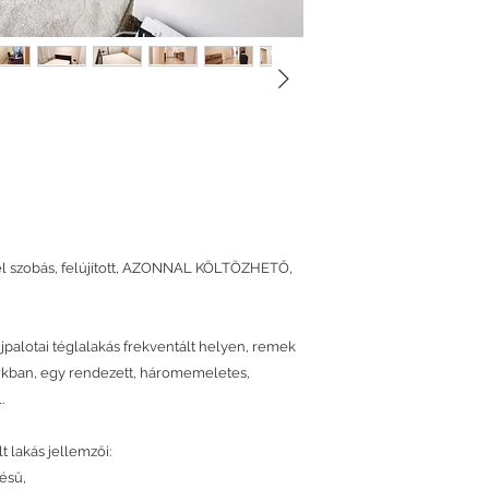
fél szobás, felújított, AZONNAL KÖLTÖZHETŐ,
újpalotai téglalakás frekventált helyen, remek
arkban, egy rendezett, háromemeletes,
.
t lakás jellemzői:
vésű,