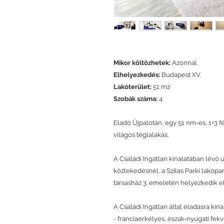
Mikor költözhetek:
Azonnal
Elhelyezkedés:
Budapest XV.
Lakóterület:
51 m2
Szobák száma:
4
Eladó Újpalotán, egy 51 nm-es, 1+3 
világos téglalakás.
A Családi Ingatlan kínálatában lévő 
közlekedésnél, a Szilas Parki lakóp
társasház 3. emeletén helyezkedik el
A Családi Ingatlan által eladásra kínál
- franciaerkélyes, észak-nyugati fek