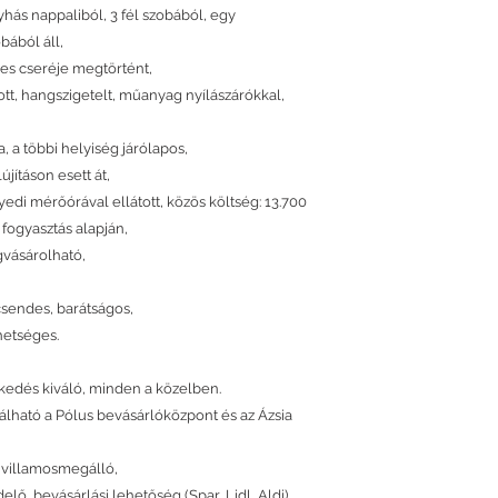
hás nappaliból, 3 fél szobából, egy
bából áll,
ljes cseréje megtörtént,
tt, hangszigetelt, műanyag nyílászárókkal,
a, a többi helyiség járólapos,
újításon esett át,
gyedi mérőórával ellátott, közös költség: 13.700
 fogyasztás alapján,
gvásárolható,
 csendes, barátságos,
hetséges.
ekedés kiváló, minden a közelben.
álható a Pólus bevásárlóközpont és az Ázsia
, villamosmegálló,
elő, bevásárlási lehetőség (Spar, Lidl, Aldi)