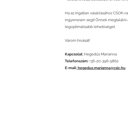
Ha az ingatlan vásárlásához CSOK-ra
ingyenesen segít Önnek megtalálni a
legoptimálisabb lehetőséget.
Várom hívását!
Kapcsolat:
Hegedűs Marianna
Telefonszám:
+36-20-396-5862
E-mail:
hegedus.marianna@csic.hu
ELÉRHETŐSÉG
Ha kérdésed van, hívd az 