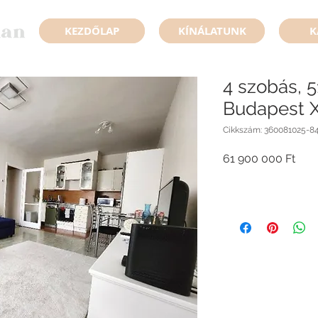
KEZDŐLAP
KÍNÁLATUNK
K
4 szobás, 5
Budapest X
Cikkszám: 360081025-8
Ár
61 900 000 Ft