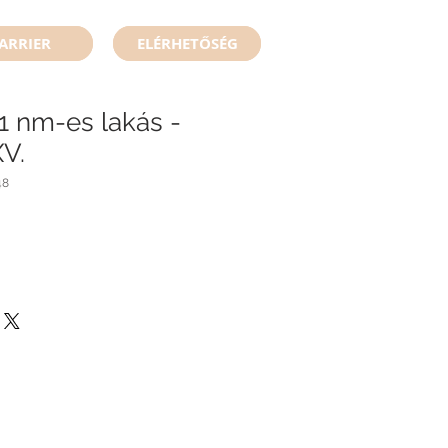
ARRIER
ELÉRHETŐSÉG
1 nm-es lakás -
V.
48