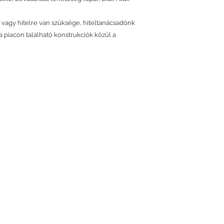
 vagy hitelre van szüksége, hiteltanácsadónk
 piacon található konstrukciók közül a
ingatlan mellett szereplő telefonszámot, vag